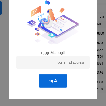
م
الاجنبية مقابل الجنيه
الشراء
البيع
1839.574
1825.8800
1
155.0027
153.8488
150.4552
149.3352
البريد الالكتروني :
589.1376
584.7520
153.6260
152.4824
712.6410
707.3360
564.2000
560.0000
605.7251
601.2160