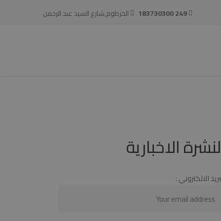
249 183730300
الخرطوم,شارع السيد عبد الرحمن
 الاستثمار
المركز الاعلامي
اتصل بنا
لنشرة الاخبارية
بريد الالكتروني :